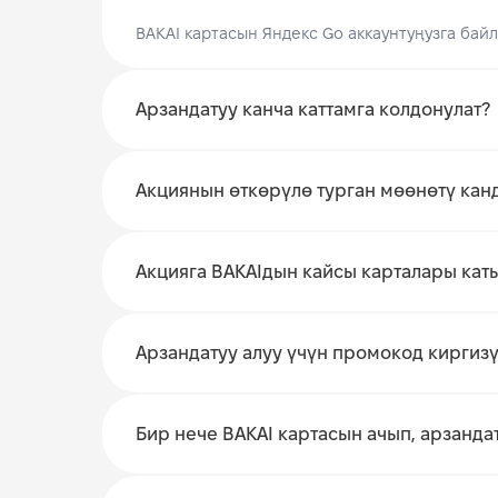
BAKAI картасын Яндекс Go аккаунтуңузга байл
Арзандатуу канча каттамга колдонулат?
Акциянын өткөрүлө турган мөөнөтү кан
Акцияга BAKAIдын кайсы карталары кат
Арзандатуу алуу үчүн промокод киргиз
Бир нече BAKAI картасын ачып, арзанда
Карта ачып, арзандатуу ал