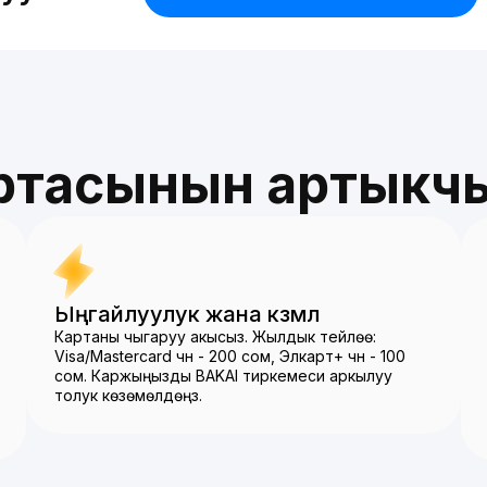
артасынын артыкч
Ыңгайлуулук жана көзөмөл
Картаны чыгаруу акысыз. Жылдык тейлөө:
Visa/Mastercard үчүн - 200 сом, Элкарт+ үчүн - 100
үлүү мөөнөтү:
сом. Каржыңызды BAKAI тиркемеси аркылуу
толук көзөмөлдөңүз.
н 06-октябрына чейин.