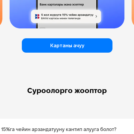
Картаны ачуу
Суроолорго жооптор
15%га чейин арзандатууну кантип алууга болот?