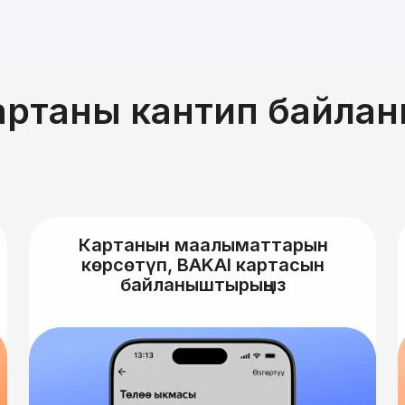
Акциянын өткөрүлүү мөөнөтү: 2
картаны кантип байла
Кыргызча
Картанын маалыматтарын
көрсөтүп, BAKAI картасын
байланыштырыңыз