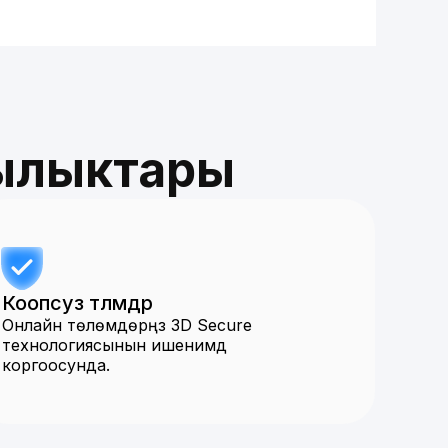
ылыктары
Коопсуз төлөмдөр
Онлайн төлөмдөрүңүз 3D Secure
технологиясынын ишенимдүү
коргоосунда.