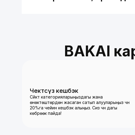
BAKAI к
Чектөөсүз кешбэк
Сүйүктүү категорияларыңыздагы жана
Акциянын өткөр
өнөктөштөрдөн жасаган сатып алууларыңыз үчүн
20%га чейин кешбэк алыңыз. Сиз үчүн дагы
2026-жылдын 06-июлуна
көбүрөөк пайда!
&