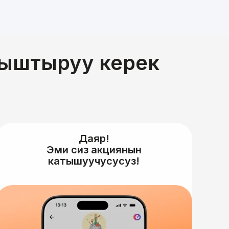
026-жылдын 06-июлунан 06-октябрына чейин.
ныштыруу керек
Даяр!
Эми сиз акциянын
катышуучусусуз!