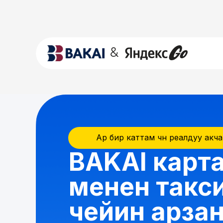
&
Ар бир каттам үчүн реалдуу акча
BAKAI карт
менен такс
чейин арза