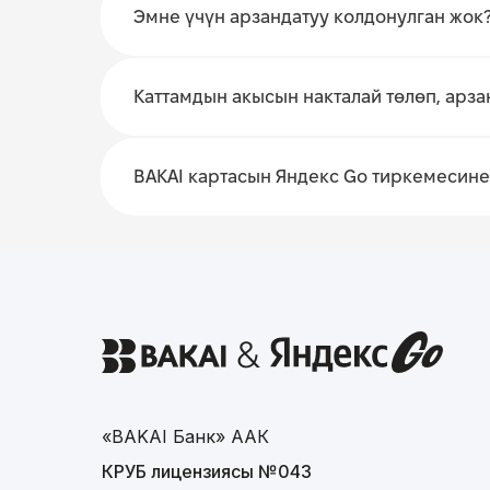
Эмне үчүн арзандатуу колдонулган жок
Каттамдын акысын накталай төлөп, арза
BAKAI картасын Яндекс Go тиркемесине
&
«BAKAI Банк» ААК
КРУБ лицензиясы №043