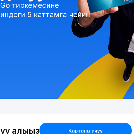
 Go тиркемесине
индеги 5 каттамга чейин
уу алыңыз
Картаны ачуу