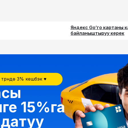
Яндекс Go’го картаны 
байланыштыруу керек
 түрүндө 3% кешбэк ♥️
асы
иге 15%га
ндатуу