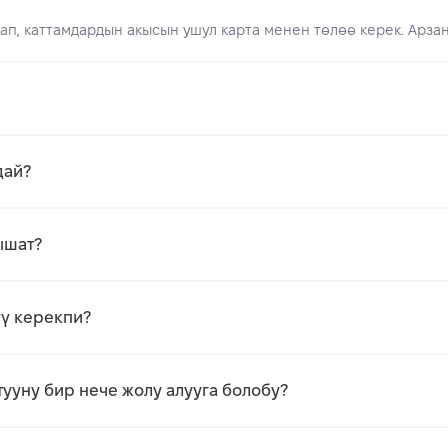
ап, каттамдардын акысын ушул карта менен төлөө керек. Арзан
дай?
ышат?
үү керекпи?
тууну бир нече жолу алууга болобу?
ыңыз
Картаны ачуу