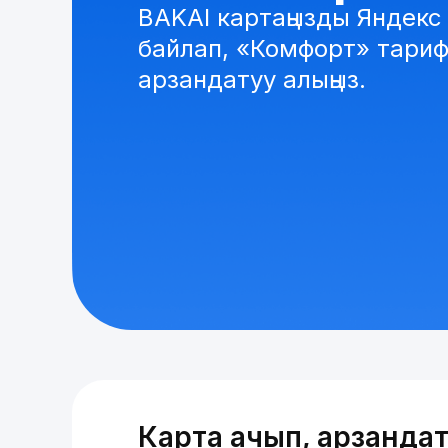
BAKAI картаңызды Яндекс
байлап, «Комфорт» тариф
арзандатуу алыңыз.
Карта ачып, арзандат