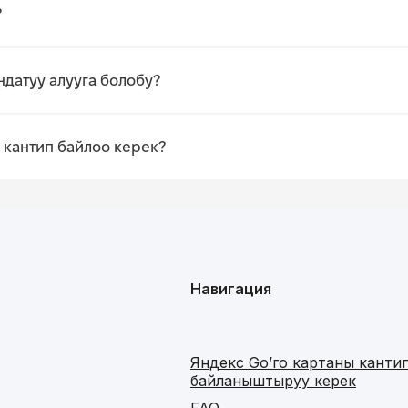
?
ндатуу алууга болобу?
 кантип байлоо керек?
Навигация
Яндекс Go’го картаны канти
байланыштыруу керек