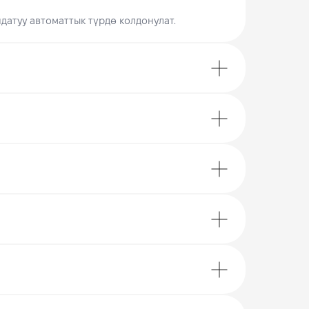
датуу автоматтык түрдө колдонулат.
Ар бир каттам үчүн реалдуу
акча түрүндө 3% кешбэк♥️