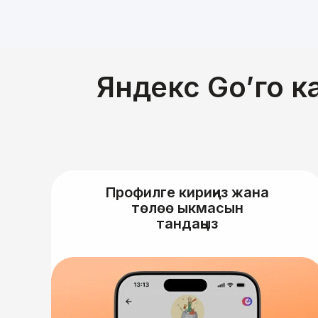
Яндекс Go’го 
Профилге кириңиз жана
төлөө ыкмасын
тандаңыз