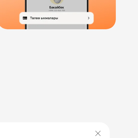
BAKAI картасы менен
таксиге 15%га чейин
арзандатуу
BAKAI картаңызды Яндекс Go тиркемесине
байлап, «Комфорт» тарифиндеги 5 каттамга
чейин арзандатуу алыңыз.