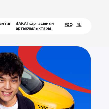
кантип
BAKAI картасынын
F&Q
RU
артыкчылыктары