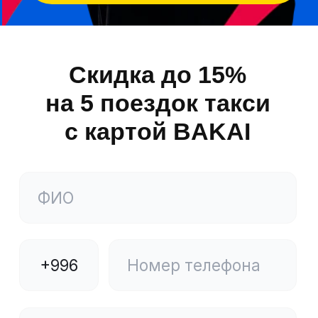
у
Открыть карту
Преимущества
карты BAKAI