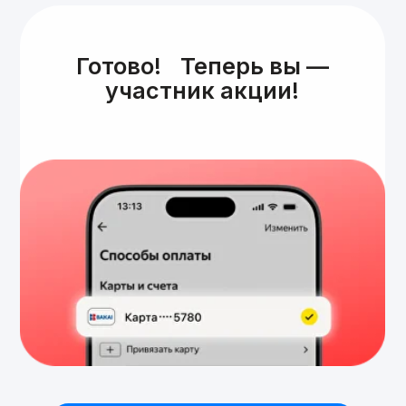
Для всех клиентов
6111
Головной офис
Кыргызстан, г. Бишкек, ул.
Мичурина, 56
ОАО «Бакай Банк»