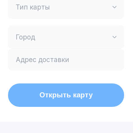
Кешбэк без ограничений
Получайте до
20%
кешбэка с
покупок в любимых категориях
и у партнеров. Больше
реальной выгоды для вас!
Удобство и контроль
Бесплатный выпуск и
обслуживание в год: всего
200
сомов для Mastercard / Visa
и
100
сомов для Элкарт+
, с полным
контролем финансов в удобном
приложении BAKAI
Безопасные покупки
Благодаря технологии
3D Secure
онлайн-покупки
еще надежнее и безопаснее