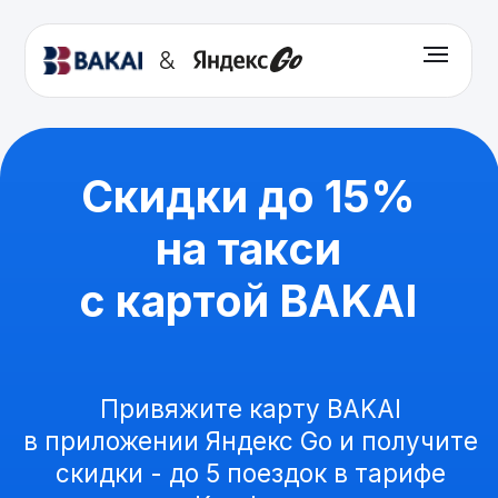
&
Скидки до 15%
на такси
с картой BAKAI
Привяжите карту BAKAI
в приложении Яндекс Go и получите
скидки - до 5 поездок в тарифе
Комфорт